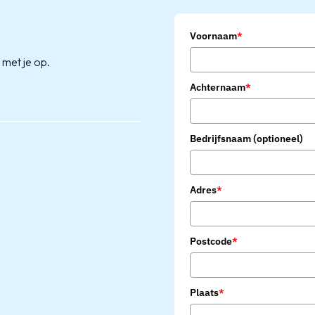
k
Voornaam
*
 met je op.
Achternaam
*
Bedrijfsnaam (optioneel)
Adres
*
Postcode
*
Plaats
*