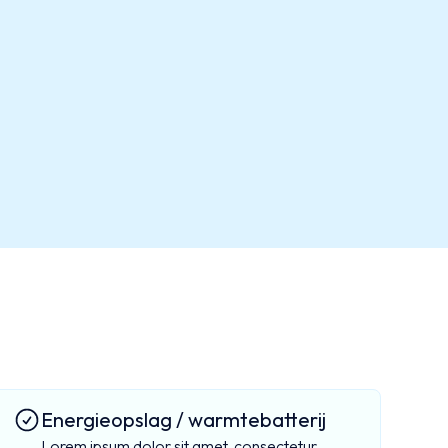
Energieopslag / warmtebatterij
Lorem ipsum dolor sit amet, consectetur