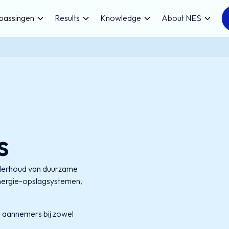
passingen
Results
Knowledge
About NES
s
 onderhoud van duurzame
energie-opslagsystemen,
en aannemers bij zowel