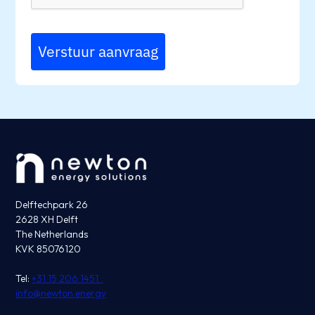
Verstuur aanvraag
Delftechpark 26
2628 XH Delft
The Netherlands
KVK 85076120
Tel:
+31 15 206 1451
info@newton.energy