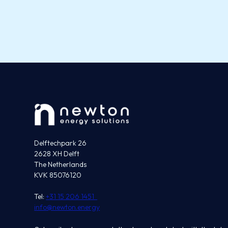
Delftechpark 26
2628 XH Delft
The Netherlands
KVK 85076120
Tel:
+31 15 206 1451
info@newton.energy