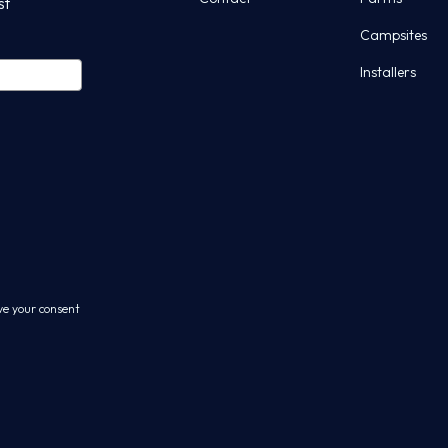
st
Campsites
Installers
ve your consent