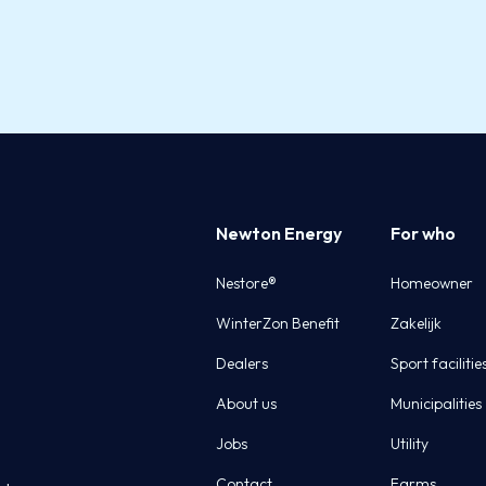
Newton Energy
For who
Nestore®
Homeowner
WinterZon Benefit
Zakelijk
Dealers
Sport facilitie
About us
Municipalities
Jobs
Utility
Contact
Farms