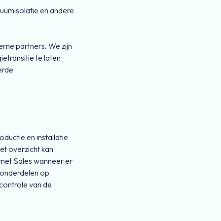
uümisolatie en andere
rne partners. We zijn
transitie te laten
erde
ductie en installatie
et overzicht kan
 met Sales wanneer er
 onderdelen op
scontrole van de