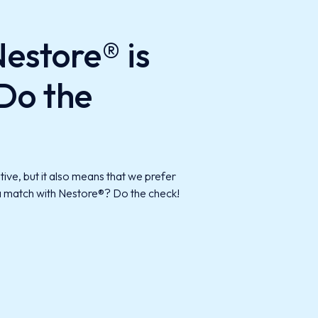
estore® is
 Do the
tive, but it also means that we prefer
 a match with Nestore®? Do the check!