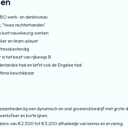
sen
MBO werk- en denkniveau
it, “twee rechterhanden"
n kunt nauwkeurig werken
kker en team-player
 stressbestendig
 in het bezit van rijbewijs B
rlandse taal en liefst ook de Engelse taal
ulltime beschikbaar
aamheden bij een dynamisch en snel groeiend bedrijf met grote
erksfeer en korte lijnen.
aris van €2.500 tot €3.200 afhankelijk van kennis en ervaring.