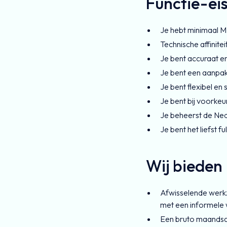
Functie-ei
Je hebt minimaal 
Technische affinite
Je bent accuraat e
Je bent een aanpa
Je bent flexibel en
Je bent bij voorkeur
Je beheerst de Nede
Je bent het liefst f
Wij bieden
Afwisselende werkz
met een informele w
Een bruto maandsal