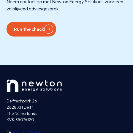
Neem contact op met Newton Energy Solutions voor een
vrijblijvend adviesgesprek.
Run the check
Delftechpark 26
2628 XH Delft
The Netherlands
KVK 85076120
Tel:
+31 15 206 1451