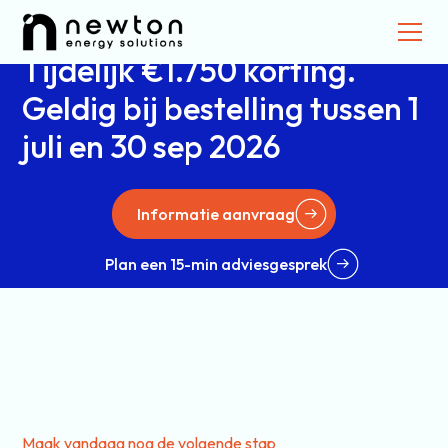
jaar vast.
Tijdelijk €1.750 korting.
Geldig bij bestelling tussen 1
juli en 30 sep 2026
Informatie aanvraag
Plan een 15-min adviesgesprek
Maak vandaag nog de volgende stap