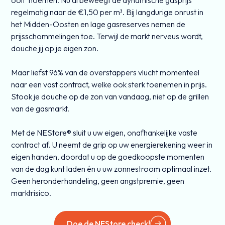
regelmatig naar de €1,50 per m³. Bij langdurige onrust in
het Midden-Oosten en lage gasreserves nemen de
prijsschommelingen toe. Terwijl de markt nerveus wordt,
douche jij op je eigen zon.
Maar liefst 96% van de overstappers vlucht momenteel
naar een vast contract, welke ook sterk toenemen in prijs.
Stook je douche op de zon van vandaag, niet op de grillen
van de gasmarkt.
Met de NEStore® sluit u uw eigen, onafhankelijke vaste
contract af. U neemt de grip op uw energierekening weer in
eigen handen, doordat u op de goedkoopste momenten
van de dag kunt laden én u uw zonnestroom optimaal inzet.
Geen heronderhandeling, geen angstpremie, geen
marktrisico.
Doe de NEStore check!