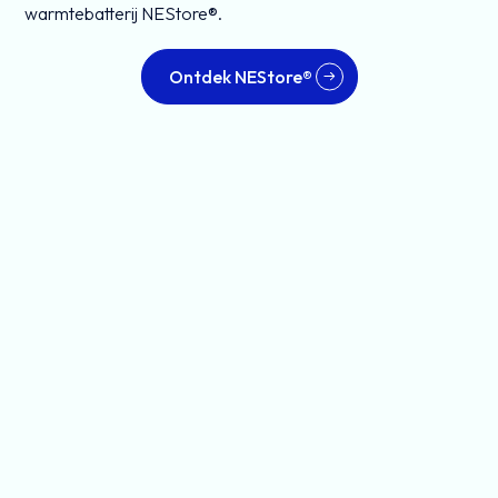
warmtebatterij NEStore®.
Ontdek NEStore®