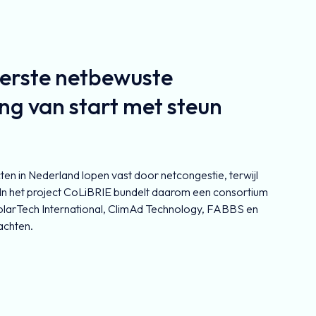
eerste netbewuste
g van start met steun
n in Nederland lopen vast door netcongestie, terwijl
n. In het project CoLiBRIE bundelt daarom een consortium
olarTech International, ClimAd Technology, FABBS en
achten.