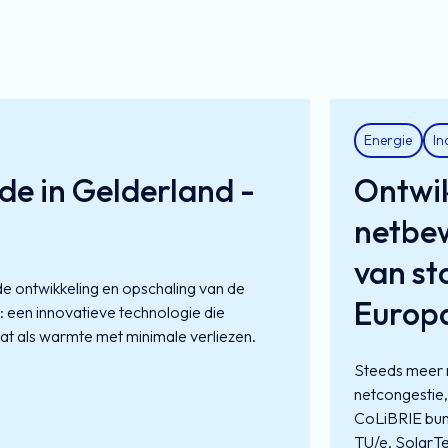
Energie
In
de in Gelderland -
Ontwik
netbe
van st
p de ontwikkeling en opschaling van de
Europ
 een innovatieve technologie die
t als warmte met minimale verliezen.
Steeds meer 
netcongestie, 
CoLiBRIE bun
TU/e, SolarT