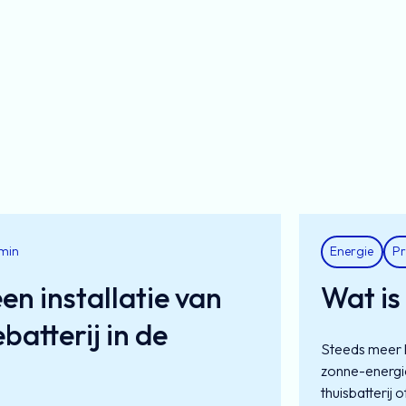
Energie
Pr
min
en installatie van
Wat is
atterij in de
Steeds meer 
zonne-energie
thuisbatterij