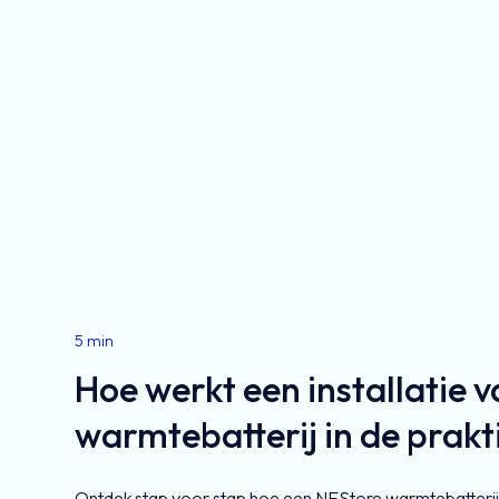
5 min
Hoe werkt een installatie 
warmtebatterij in de prakt
Ontdek stap voor stap hoe een NEStore warmtebatterij 