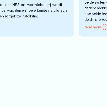
beide systeme
hoe een NEStore warmtebatterij wordt
andere manier 
nt verwachten en hoe erkende installateurs
hoe beide te
en zorgeloze installatie.
de slimste keu
read more