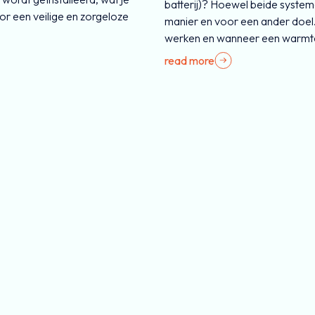
batterij)? Hoewel beide system
or een veilige en zorgeloze
manier en voor een ander doel. 
werken en wanneer een warmteba
read more