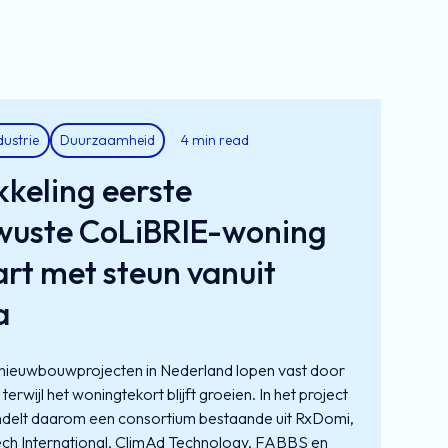
dustrie
Duurzaamheid
4 min read
keling eerste
wuste CoLiBRIE-woning
art met steun vanuit
a
nieuwbouwprojecten in Nederland lopen vast door
terwijl het woningtekort blijft groeien. In het project
delt daarom een consortium bestaande uit RxDomi,
ech International, ClimAd Technology, FABBS en