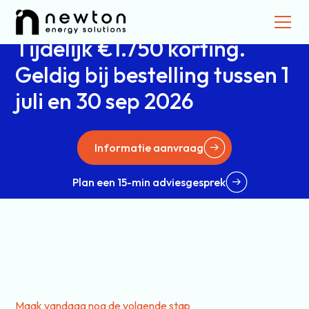
jaar vast.
Tijdelijk €1.750 korting.
Geldig bij bestelling tussen 1
juli en 30 sep 2026
Informatie aanvraag
Plan een 15-min adviesgesprek
Maak vandaag nog de volgende stap