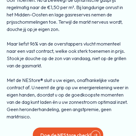
regelmatig naar de €1,50 per m³. Bij langdurige onrust in
het Midden-Oosten en lage gasreserves nemen de
prijsschommelingen toe. Terwijl de markt nerveus wordt,
douche jij op je eigen zon.
Maar liefst 96% van de overstappers vlucht momenteel
naar een vast contract, welke ook sterk toenemen in prijs.
Stook je douche op de zon van vandaag, niet op de grillen
van de gasmarkt.
Met de NEStore® sluit u uw eigen, onafhankelijke vaste
contract af. U neemt de grip op uw energierekening weer in
eigen handen, doordat u op de goedkoopste momenten
van de dag kunt laden én u uw zonnestroom optimaal inzet.
Geen heronderhandeling, geen angstpremie, geen
marktrisico.
Doe de NEStore check!