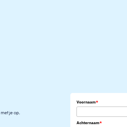
k
Voornaam
*
 met je op.
Achternaam
*