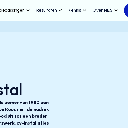
oepassingen
Resultaten
Kennis
Over NES
stal
 de zomer van 1980 aan
on Koos met de nadruk
bod uit tot een breder
werk, cv-installaties