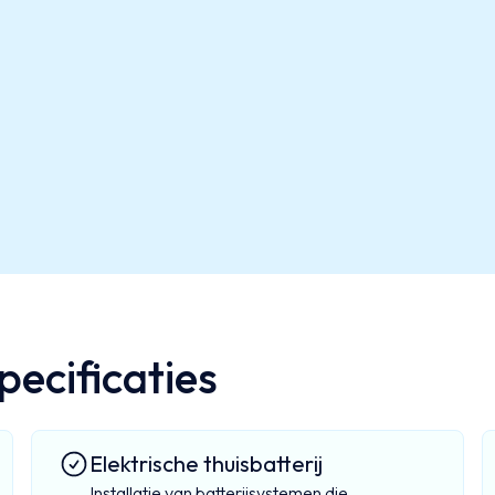
ecificaties
Elektrische thuisbatterij
Installatie van batterijsystemen die