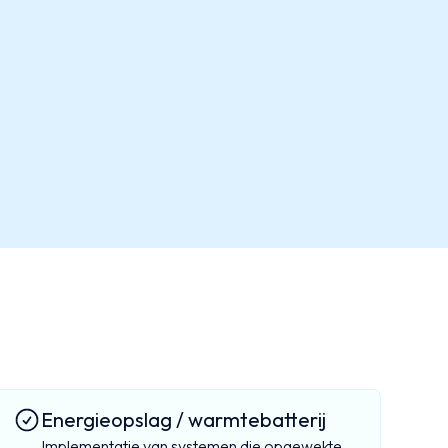
Energieopslag / warmtebatterij
Implementatie van systemen die opgewekte