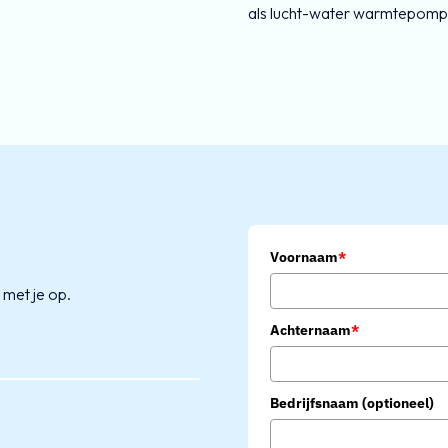
als lucht-water warmtepompen
k
Voornaam
*
 met je op.
Achternaam
*
Bedrijfsnaam (optioneel)